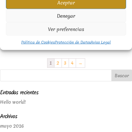
Aceptar
Denegar
Pato Asado Fusión con Arroz
Ver preferencias
y Verduras
8.50
€
Política de Cookies
Protección de Datos
Aviso Legal
1
2
3
4
→
Entradas recientes
Hello world!
Archivos
mayo 2016